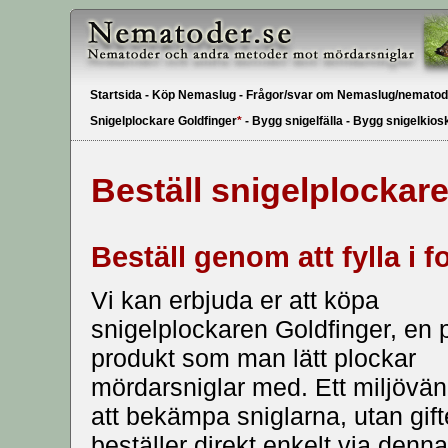
Startsida
-
Köp Nemaslug
-
Frågor/svar om Nemaslug/nematod
Snigelplockare Goldfinger
*
-
Bygg snigelfälla
-
Bygg snigelkiosk 
Beställ snigelplockar
Beställ genom att fylla i 
Vi kan erbjuda er att köpa
snigelplockaren Goldfinger, en p
produkt som man lätt plockar
mördarsniglar med. Ett miljövänl
att bekämpa sniglarna, utan gift
beställer direkt enkelt via den