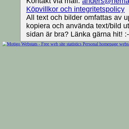
Kontakt via mail:
anders@nemat
Köpvillkor och integritetspolicy
All text och bilder omfattas av up
kopiera och använda text/bild u
sidan är bra? Länka gärna hit! :-